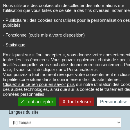
Panneau de gestion des cookies
Les infos de l’urbanisme
URBINFOS
Nous utilisons des cookies afin de collecter des informations sur
l’utilisation que vous faites de ce site, à des fins diverses, notamme
- Publicitaire : des cookies sont utilisés pour la personnalisation des
publicités
Accueil
accès à l’espace privé
- Fonctionnel (outils mis à votre disposition)
- Statistique
Se connecter
Tout
En cliquant sur « Tout accepter », vous donnez votre consentement
toutes les fins énoncées. Vous pouvez également choisir de spécifi
savoir sur la réglementation
finalités auxquelles vous souhaitez donner votre consentement. Po
faire, il vous suffit de cliquer sur « Personnaliser ».
Vous pouvez à tout moment révoquer votre consentement en cliqua
et l’urbanisme
la petite icône située dans le coin inférieur droit du site Internet.
Cliquez sur ce lien pour en savoir plus
sur notre utilisation des cook
des autres technologies, ainsi que sur la collecte et le traitement de
données personnelles
mot de passe oublié ?
Tout accepter
Tout refuser
Personnaliser
Langues du site