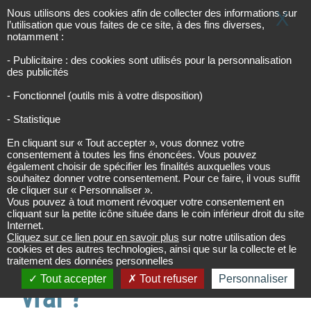
Panneau de gestion des cookies
Les infos de l’urbanisme
URBINFOS
Nous utilisons des cookies afin de collecter des informations sur
X
l’utilisation que vous faites de ce site, à des fins diverses,
notamment :
- Publicitaire : des cookies sont utilisés pour la personnalisation
Accueil
Accueil
des publicités
Certaines de mes informations privées peuvent
être transmises à des fins (…)
- Fonctionnel (outils mis à votre disposition)
- Statistique
Certaines de mes
En cliquant sur « Tout accepter », vous donnez votre
consentement à toutes les fins énoncées. Vous pouvez
informations
également choisir de spécifier les finalités auxquelles vous
souhaitez donner votre consentement. Pour ce faire, il vous suffit
de cliquer sur « Personnaliser ».
privées peuvent être
Vous pouvez à tout moment révoquer votre consentement en
cliquant sur la petite icône située dans le coin inférieur droit du site
transmises à des fins
Internet.
Cliquez sur ce lien pour en savoir plus
sur notre utilisation des
cookies et des autres technologies, ainsi que sur la collecte et le
commerciales : est-ce
traitement des données personnelles
Tout accepter
Tout refuser
Personnaliser
vrai ?