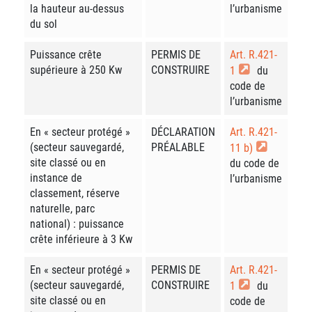
la hauteur au-dessus
l’urbanisme
du sol
Puissance crête
PERMIS DE
Art. R.421-
supérieure à 250 Kw
CONSTRUIRE
1
du
code de
l’urbanisme
En « secteur protégé »
DÉCLARATION
Art. R.421-
(secteur sauvegardé,
PRÉALABLE
11 b)
site classé ou en
du code de
instance de
l’urbanisme
classement, réserve
naturelle, parc
national) : puissance
crête inférieure à 3 Kw
En « secteur protégé »
PERMIS DE
Art. R.421-
(secteur sauvegardé,
CONSTRUIRE
1
du
site classé ou en
code de