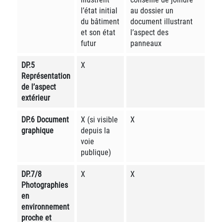
l’état initial
au dossier un
du bâtiment
document illustrant
et son état
l’aspect des
futur
panneaux
DP.5
X
Représentation
de l’aspect
extérieur
DP.6 Document
X (si visible
X
graphique
depuis la
voie
publique)
DP.7/8
X
X
Photographies
en
environnement
proche et