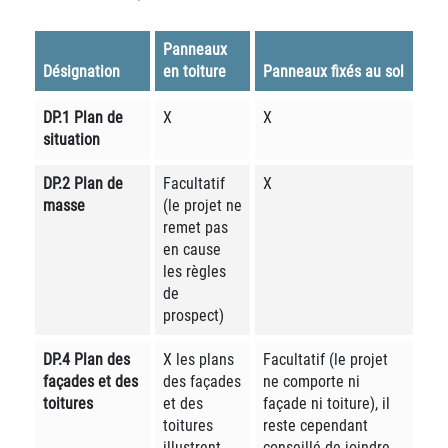
Panneaux
Désignation
en toiture
Panneaux fixés au sol
DP.1 Plan de
X
X
situation
DP.2 Plan de
Facultatif
X
masse
(le projet ne
remet pas
en cause
les règles
de
prospect)
DP.4 Plan des
X les plans
Facultatif (le projet
façades et des
des façades
ne comporte ni
toitures
et des
façade ni toiture), il
toitures
reste cependant
illustrent
conseillé de joindre