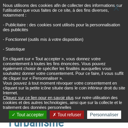
Panneau de gestion des cookies
Les infos de l’urbanisme
URBINFOS
Nous utilisons des cookies afin de collecter des informations sur
X
l’utilisation que vous faites de ce site, à des fins diverses,
notamment :
- Publicitaire : des cookies sont utilisés pour la personnalisation
Accueil
Accueil
des publicités
Panneau photovoltaïque : fonctionnement,
installation et réglementation de (…)
- Fonctionnel (outils mis à votre disposition)
- Statistique
Panneau
En cliquant sur « Tout accepter », vous donnez votre
consentement à toutes les fins énoncées. Vous pouvez
photovoltaïque :
également choisir de spécifier les finalités auxquelles vous
souhaitez donner votre consentement. Pour ce faire, il vous suffit
de cliquer sur « Personnaliser ».
fonctionnement,
Vous pouvez à tout moment révoquer votre consentement en
cliquant sur la petite icône située dans le coin inférieur droit du site
installation et
Internet.
Cliquez sur ce lien pour en savoir plus
sur notre utilisation des
cookies et des autres technologies, ainsi que sur la collecte et le
réglementation de
traitement des données personnelles
Tout accepter
Tout refuser
Personnaliser
l’urbanisme