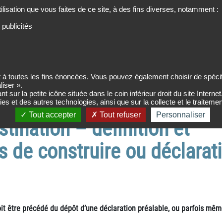
tilisation que vous faites de ce site, à des fins diverses, notamment :
ER
 publicités
N
RT 2012
PLANS &
TUTOS SKETCHUP
FORMULAIRES
à toutes les fins énoncées. Vous pouvez également choisir de spécifi
liser ».
ngement de destination – définition et démarches : permis de constru
r la petite icône située dans le coin inférieur droit du site Internet
kies et des autres technologies, ainsi que sur la collecte et le traite
Tout accepter
Tout refuser
Personnaliser
ination – définition et
 de construire ou déclarat
oit être précédé du dépôt d’une déclaration préalable, ou parfois mêm