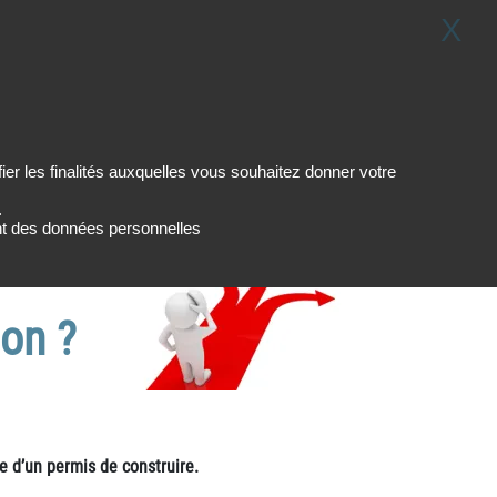
X
0
Je me connecte
LEXIQUE
er les finalités auxquelles vous souhaitez donner votre
ire (…)
.
ment des données personnelles
ion ?
e d’un permis de construire.