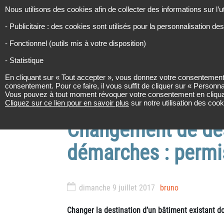
Panneau de gestion des cookies
URBINFOS
Nous utilisons des cookies afin de collecter des informations sur l’u
RECHERCH
- Publicitaire : des cookies sont utilisés pour la personnalisation des
Les infos de l’urbanisme
- Fonctionnel (outils mis à votre disposition)
- Statistique
RÉGLEMENTATIO
En cliquant sur « Tout accepter », vous donnez votre consentement 
consentement. Pour ce faire, il vous suffit de cliquer sur « Personna
Accueil
Plans et formulaires
Cha
Vous pouvez à tout moment révoquer votre consentement en cliquant su
Cliquez sur ce lien pour en savoir plus
sur notre utilisation des coo
Changement de dest
démarches : permis
dimanche 9 juillet 2017
bruno
Changer la destination d’un bâtiment existant d