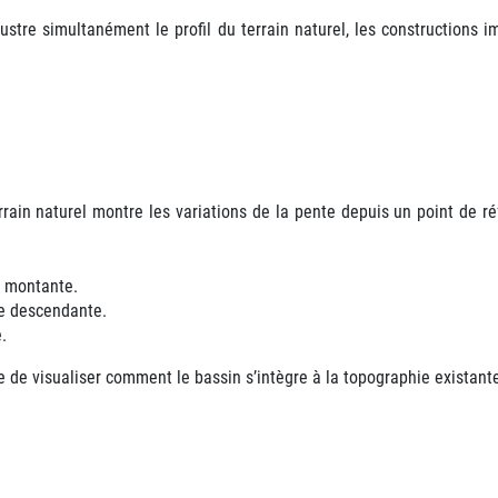
llustre simultanément
le profil du terrain naturel
,
les constructions
im
errain naturel montre les variations de la pente depuis un point de r
e montante.
te descendante.
e.
e de visualiser comment le bassin s’intègre à la topographie existant