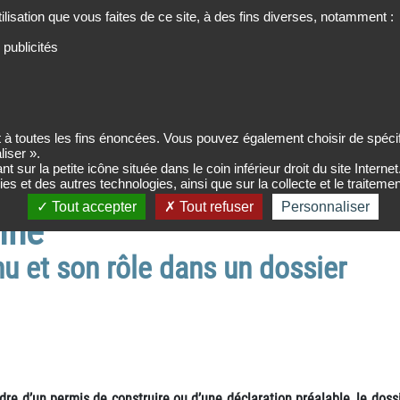
tilisation que vous faites de ce site, à des fins diverses, notamment :
ER
 publicités
N
RT 2012
PLANS &
TUTOS SKETCHUP
FORMULAIRES
à toutes les fins énoncées. Vous pouvez également choisir de spécifi
liser ».
n en coupe piscine
r la petite icône située dans le coin inférieur droit du site Internet
kies et des autres technologies, ainsi que sur la collecte et le traite
Tout accepter
Tout refuser
Personnaliser
ine
 et son rôle dans un dossier
dre d’un permis de construire ou d’une déclaration préalable, le doss