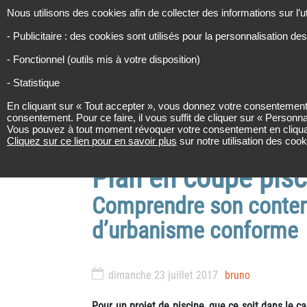
Panneau de gestion des cookies
URBINFOS
Nous utilisons des cookies afin de collecter des informations sur l’u
RECHERCH
- Publicitaire : des cookies sont utilisés pour la personnalisation des
Les infos de l’urbanisme
- Fonctionnel (outils mis à votre disposition)
- Statistique
RÉGLEMENTATIO
En cliquant sur « Tout accepter », vous donnez votre consentement 
consentement. Pour ce faire, il vous suffit de cliquer sur « Personna
Accueil
Plans et formulaires
Pla
Vous pouvez à tout moment révoquer votre consentement en cliquant su
Cliquez sur ce lien pour en savoir plus
sur notre utilisation des coo
Plan en coupe pisc
Comprendre son contenu
d’urbanisme conforme
dimanche 23 juillet 2017
bruno
Pour un projet de piscine, que ce soit dans le ca