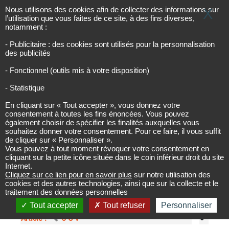
Panneau de gestion des cookies
Les infos de l’urbanisme
URBINFOS
Nous utilisons des cookies afin de collecter des informations sur
X
l’utilisation que vous faites de ce site, à des fins diverses,
notamment :
- Publicitaire : des cookies sont utilisés pour la personnalisation
Accueil
Forums
des publicités
- Fonctionnel (outils mis à votre disposition)
Forums
- Statistique
En cliquant sur « Tout accepter », vous donnez votre
consentement à toutes les fins énoncées. Vous pouvez
Dernier ajout : 27 décembre 2011.
également choisir de spécifier les finalités auxquelles vous
souhaitez donner votre consentement. Pour ce faire, il vous suffit
de cliquer sur « Personnaliser ».
Administration
Vous pouvez à tout moment révoquer votre consentement en
cliquant sur la petite icône située dans le coin inférieur droit du site
Nouveau sujet
Voir tous
Internet.
Cliquez sur ce lien pour en savoir plus
sur notre utilisation des
Article : Où nous trouver ?
0
cookies et des autres technologies, ainsi que sur la collecte et le
traitement des données personnelles
0
Article :
Nous contacter
Tout accepter
Tout refuser
Personnaliser
0
Article :
C-G-V